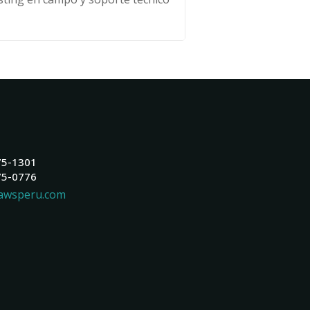
75-1301
75-0776
awsperu.com